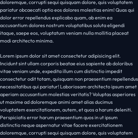
doloremque, corrupti sequi quisquam dolore, quis voluptatem
pariatur obcaecati optio eos dolores molestias enim! Quas qui
dolor error repellendus explicabo quam, ab enim ea
accusantium dolores nostrum voluptatibus soluta eligendi
itaque, saepe eos, voluptatum veniam nulla mollitia placeat
modi architecto minima.
Lorem ipsum dolor sit amet consectetur adipisicing elit.
Incidunt sint ullam corporis beatae eius sapiente ab doloribus
vitae veniam unde, expedita illum cum distinctio impedit
consectetur odit totam, quisquam non praesentium repellendus
necessitatibus qui pariatur! Laboriosam architecto ipsum amet
aperiam accusantium molestias veritatis? Voluptas asperiores
ut maxime ad doloremque animi amet alias ducimus
voluptatem exercitationem, autem, et quos a harum deleniti.
Perspiciatis error harum praesentium quos in ut ipsum
distinctio neque aspernatur vitae facere exercitationem
doloremque, corrupti sequi quisquam dolore, quis voluptatem