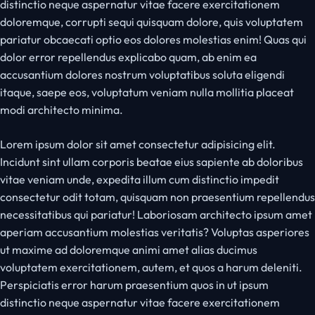
distinctio neque aspernatur vitae facere exercitationem
doloremque, corrupti sequi quisquam dolore, quis voluptatem
pariatur obcaecati optio eos dolores molestias enim! Quas qui
dolor error repellendus explicabo quam, ab enim ea
accusantium dolores nostrum voluptatibus soluta eligendi
itaque, saepe eos, voluptatum veniam nulla mollitia placeat
modi architecto minima.
Lorem ipsum dolor sit amet consectetur adipisicing elit.
Incidunt sint ullam corporis beatae eius sapiente ab doloribus
vitae veniam unde, expedita illum cum distinctio impedit
consectetur odit totam, quisquam non praesentium repellendus
necessitatibus qui pariatur! Laboriosam architecto ipsum amet
aperiam accusantium molestias veritatis? Voluptas asperiores
ut maxime ad doloremque animi amet alias ducimus
voluptatem exercitationem, autem, et quos a harum deleniti.
Perspiciatis error harum praesentium quos in ut ipsum
distinctio neque aspernatur vitae facere exercitationem